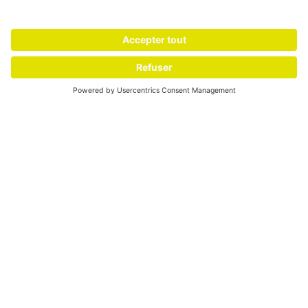
Nos marques peuvent compter sur nous – et inversement.
Dans le cadre de cette relation de confiance, nos marques
bénéficient de House of Brands, qui ne cesse de se
développer. Les partenariats à long terme avec nos marques,
la confiance et l’engagement dont nous bénéficions nous
rendent très fiers et montrent en même temps qu’une
coopération avec House of Brands représente une étape
judicieuse pour ta marque marque. Envie de faire partie de
notre portefeuille? Prends contact avec nous.