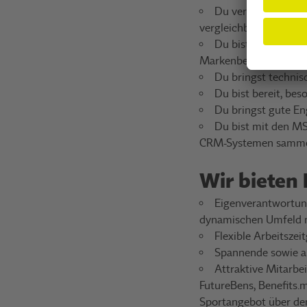
Du verfügst über e
vergleichbare Ausbild
Du bist eine Techn
Markenbewusstsein
Du bringst techni
Du bist bereit, bes
Du bringst gute En
Du bist mit den MS
CRM-Systemen samm
Wir bieten 
Eigenverantwortung
dynamischen Umfeld m
Flexible Arbeitszei
Spannende sowie a
Attraktive Mitarbe
FutureBens, Benefits.
Sportangebot über d