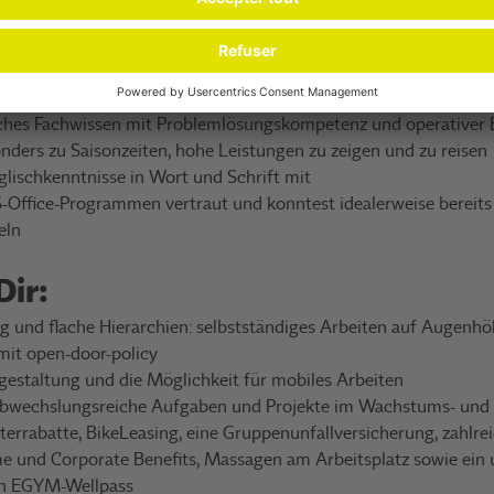
ine erfolgreich abgeschlossene Ausbildung zum Zweiradmechatr
ung mit Berufserfahrung aus dem Bereich Bike und E-Bike
ikerpersönlichkeit mit hoher Kundenorientierung, Überzeugungss
sches Fachwissen mit Problemlösungskompetenz und operativer 
onders zu Saisonzeiten, hohe Leistungen zu zeigen und zu reisen
glischkenntnisse in Wort und Schrift mit
-Office-Programmen vertraut und konntest idealerweise bereits
eln
Dir:
 und flache Hierarchien: selbstständiges Arbeiten auf Augenhö
it open-door-policy
tgestaltung und die Möglichkeit für mobiles Arbeiten
bwechslungsreiche Aufgaben und Projekte im Wachstums- und
iterrabatte, BikeLeasing, eine Gruppenunfallversicherung, zahlr
me und Corporate Benefits, Massagen am Arbeitsplatz sowie ein
en EGYM-Wellpass