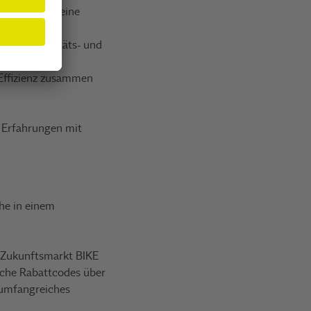
oniker oder eine
tärke, Qualitäts- und
Effizienz zusammen
 Erfahrungen mit
he in einem
 Zukunftsmarkt BIKE
eiche Rabattcodes über
 umfangreiches