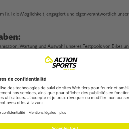
dem Fall die Möglichkeit, engagiert und eigenverantwortlich uns
aben:
ganisation, Wartung und Auswahl unseres Testpools von Bikes un
 Events, Messen, technischen Schulungen und Händlerveranstalt
em Marketing in unseren Vertriebsgebieten
 Inside and Outside Sales Teams in allen technischen Bereiche
 Claim Management Prozess in Zusammenarbeit mit dem Brand
fbau und Umsetzung von After Sales Prozessen zur Steigerung d
nd Sicherung einer langfristigen Kundenbindung
unseren Marken zusammen und erstellst Auswertungen und Maß
ukte auf dem höchstmöglichen Standard zu halten