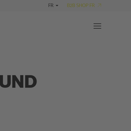
FR
B2B SHOP FR
 UND