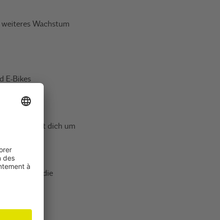
er weiteres Wachstum
d E-Bikes
ungen in
n und kümmerst dich um
management
er
nahmen, um die