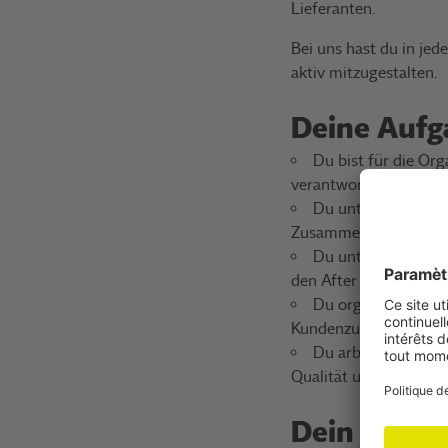
Lieferanten.
Bei uns hast du in je
aktiv mitzugestalten.
Deine Aufg
Du bist für die Or
verantwortlich
Du unterstützt bei
Zusammenarbeit mit d
Du unterstützt die
den After Sales- und
Du organisierst Au
Kundenzufriedenheit u
Du arbeitest mit 
Qualität unserer Prod
Dein Profil: