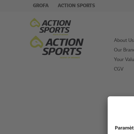
GROFA
ACTION SPORTS
About Us
Our Bran
Your Val
CGV