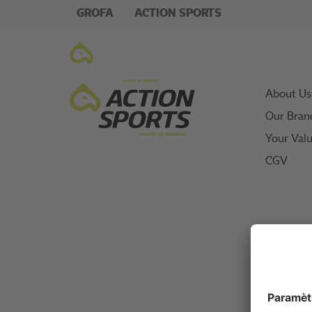
GROFA
ACTION SPORTS
About Us
Our Bran
Your Val
CGV